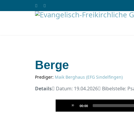
Berge
Prediger:
Maik Berghaus (EFG Sindelfingen)
Details
Datum: 19.04.2026
Bibelstelle: P
Audio-
30
00:00
Player