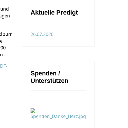
n und
Aktuelle Predigt
rägen
nd zum
26.07.2026
ie
000
n.
PDF-
Spenden /
Unterstützen