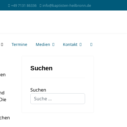
+49 7131 86336
info@baptisten-heilbronn.de
Termine
Medien
Kontakt
Suchen
ten
Suchen
und
Die
ichen